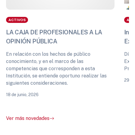
ACTIVOS
ACT
LA CAJA DE PROFESIONALES A LA
Info
OPINIÓN PÚBLICA
Exp
En relación con los hechos de público
Días
conocimiento, y en el marco de las
Expe
competencias que corresponden a esta
Prof
Institución, se entiende oportuno realizar las
29 de
siguientes consideraciones.
18 de junio, 2026
Ver más novedades