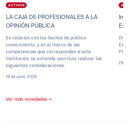
ACTIVOS
ACT
LA CAJA DE PROFESIONALES A LA
Info
OPINIÓN PÚBLICA
Exp
En relación con los hechos de público
Días
conocimiento, y en el marco de las
Expe
competencias que corresponden a esta
Prof
Institución, se entiende oportuno realizar las
29 de
siguientes consideraciones.
18 de junio, 2026
Ver más novedades