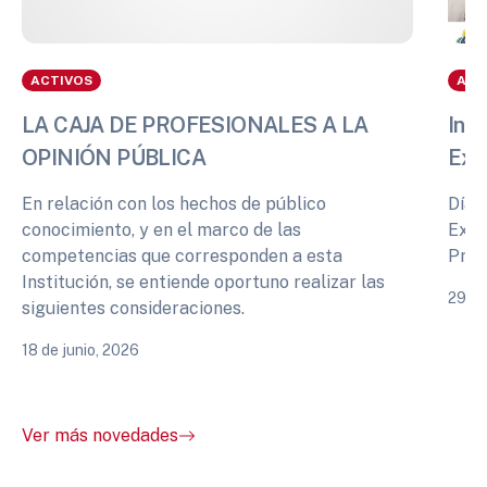
ACTIVOS
ACT
LA CAJA DE PROFESIONALES A LA
Info
OPINIÓN PÚBLICA
Exp
En relación con los hechos de público
Días
conocimiento, y en el marco de las
Expe
competencias que corresponden a esta
Prof
Institución, se entiende oportuno realizar las
29 de
siguientes consideraciones.
18 de junio, 2026
Ver más novedades