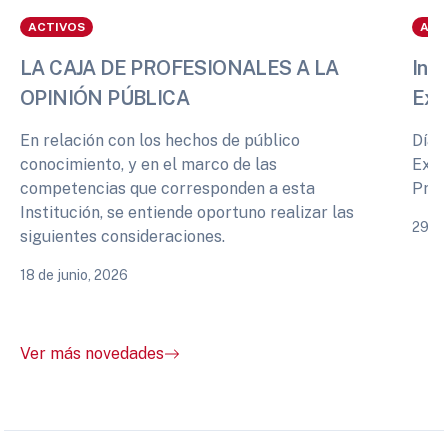
ACTIVOS
ACT
LA CAJA DE PROFESIONALES A LA
Info
OPINIÓN PÚBLICA
Exp
En relación con los hechos de público
Días
conocimiento, y en el marco de las
Expe
competencias que corresponden a esta
Prof
Institución, se entiende oportuno realizar las
29 de
siguientes consideraciones.
18 de junio, 2026
Ver más novedades