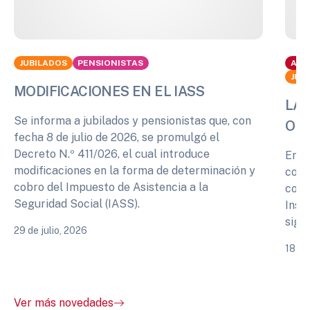
JUBILADOS
PENSIONISTAS
ACT
JUB
MODIFICACIONES EN EL IASS
LA 
Se informa a jubilados y pensionistas que, con
OPI
fecha 8 de julio de 2026, se promulgó el
Decreto N.º 411/026, el cual introduce
En r
modificaciones en la forma de determinación y
cono
cobro del Impuesto de Asistencia a la
comp
Seguridad Social (IASS).
Inst
sigu
29 de julio, 2026
18 de
Ver más novedades