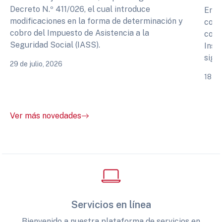
Decreto N.º 411/026, el cual introduce
En r
modificaciones en la forma de determinación y
cono
cobro del Impuesto de Asistencia a la
comp
Seguridad Social (IASS).
Inst
sigu
29 de julio, 2026
18 de
Ver más novedades
Servicios en línea
Bienvenido a nuestra plataforma de servicios en