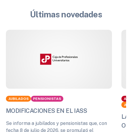
Últimas novedades
JUBILADOS
PENSIONISTAS
ACT
JUB
MODIFICACIONES EN EL IASS
LA 
Se informa a jubilados y pensionistas que, con
OPI
fecha 8 de julio de 2026, se promulgó el