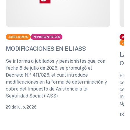
JUBILADOS
PENSIONISTAS
ACT
JUB
MODIFICACIONES EN EL IASS
LA 
Se informa a jubilados y pensionistas que, con
OPI
fecha 8 de julio de 2026, se promulgó el
Decreto N.º 411/026, el cual introduce
En r
modificaciones en la forma de determinación y
cono
cobro del Impuesto de Asistencia a la
comp
Seguridad Social (IASS).
Inst
sigu
29 de julio, 2026
18 de