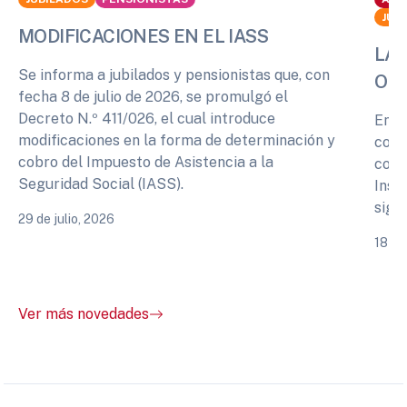
JUB
MODIFICACIONES EN EL IASS
LA 
Se informa a jubilados y pensionistas que, con
OPI
fecha 8 de julio de 2026, se promulgó el
Decreto N.º 411/026, el cual introduce
En r
modificaciones en la forma de determinación y
cono
cobro del Impuesto de Asistencia a la
comp
Seguridad Social (IASS).
Inst
sigu
29 de julio, 2026
18 de
Ver más novedades