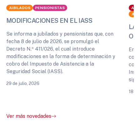
JUBILADOS
PENSIONISTAS
ACT
JUB
MODIFICACIONES EN EL IASS
LA 
Se informa a jubilados y pensionistas que, con
OPI
fecha 8 de julio de 2026, se promulgó el
Decreto N.º 411/026, el cual introduce
En r
modificaciones en la forma de determinación y
cono
cobro del Impuesto de Asistencia a la
comp
Seguridad Social (IASS).
Inst
sigu
29 de julio, 2026
18 de
Ver más novedades