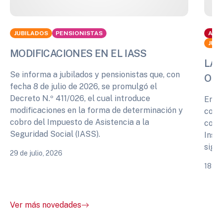
JUBILADOS
PENSIONISTAS
ACT
JUB
MODIFICACIONES EN EL IASS
LA 
Se informa a jubilados y pensionistas que, con
OPI
fecha 8 de julio de 2026, se promulgó el
Decreto N.º 411/026, el cual introduce
En r
modificaciones en la forma de determinación y
cono
cobro del Impuesto de Asistencia a la
comp
Seguridad Social (IASS).
Inst
sigu
29 de julio, 2026
18 de
Ver más novedades