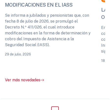
MODIFICACIONES EN EL IASS
LA 
Se informa a jubilados y pensionistas que, con
OPI
fecha 8 de julio de 2026, se promulgó el
Decreto N.º 411/026, el cual introduce
En r
modificaciones en la forma de determinación y
cono
cobro del Impuesto de Asistencia a la
comp
Seguridad Social (IASS).
Inst
sigu
29 de julio, 2026
18 de
Ver más novedades