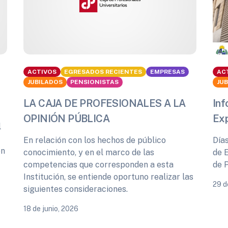
ACTIVOS
EGRESADOS RECIENTES
EMPRESAS
AC
JUBILADOS
PENSIONISTAS
JU
LA CAJA DE PROFESIONALES A LA
Inf
OPINIÓN PÚBLICA
Ex
l
En relación con los hechos de público
Día
ón
conocimiento, y en el marco de las
de 
competencias que corresponden a esta
de 
Institución, se entiende oportuno realizar las
29 d
siguientes consideraciones.
18 de junio, 2026