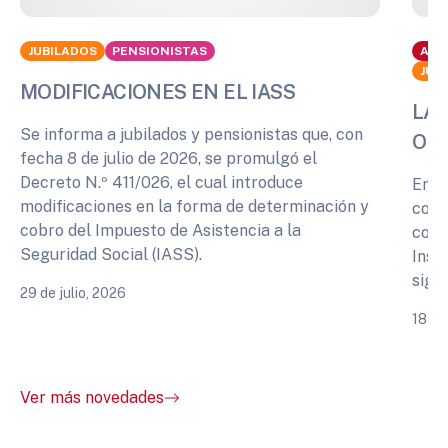
JUBILADOS
PENSIONISTAS
ACT
JUB
MODIFICACIONES EN EL IASS
LA 
Se informa a jubilados y pensionistas que, con
OPI
fecha 8 de julio de 2026, se promulgó el
Decreto N.º 411/026, el cual introduce
En r
modificaciones en la forma de determinación y
cono
cobro del Impuesto de Asistencia a la
comp
Seguridad Social (IASS).
Inst
sigu
29 de julio, 2026
18 de
Ver más novedades