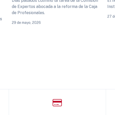
Días pasados culminó la tarea de la Comisión
El h
de Expertos abocada a la reforma de la Caja
Inst
de Profesionales.
27 d
as
29 de mayo, 2026