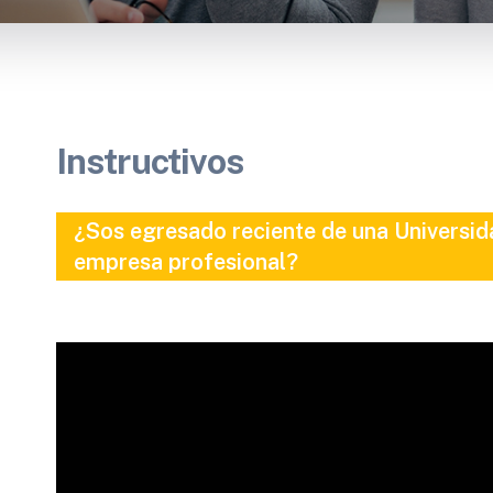
Instructivos
¿Sos egresado reciente de una Universida
empresa profesional?