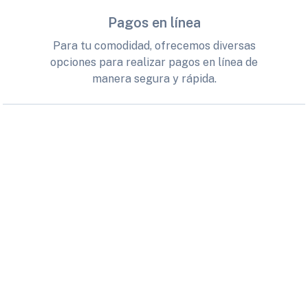
Pagos en línea
Para tu comodidad, ofrecemos diversas
opciones para realizar pagos en línea de
manera segura y rápida.
Agenda web
Bienvenido al sistema de agenda en línea,
diseñado para facilitar y optimizar la
organización de tus trámites presenciales.
De Interés