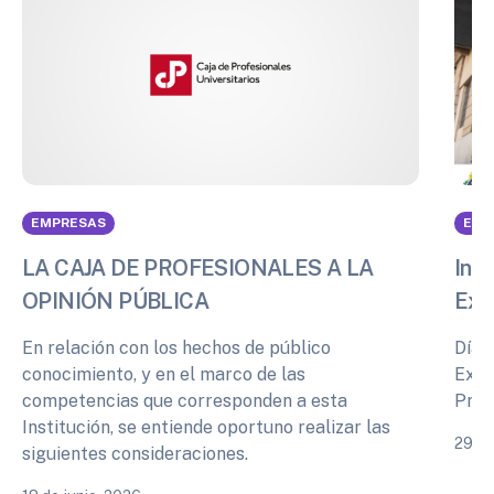
EMPRESAS
EMP
LA CAJA DE PROFESIONALES A LA
Info
OPINIÓN PÚBLICA
Exp
En relación con los hechos de público
Días
conocimiento, y en el marco de las
Expe
competencias que corresponden a esta
Prof
Institución, se entiende oportuno realizar las
29 de
siguientes consideraciones.