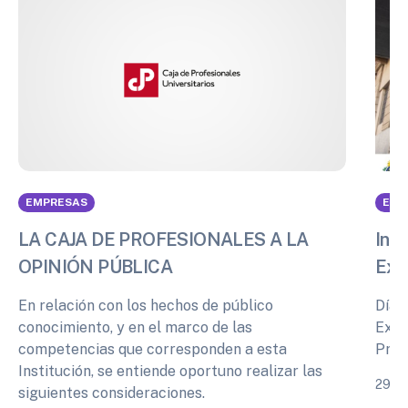
EMPRESAS
EMP
LA CAJA DE PROFESIONALES A LA
Info
OPINIÓN PÚBLICA
Exp
En relación con los hechos de público
Días
conocimiento, y en el marco de las
Expe
competencias que corresponden a esta
Prof
Institución, se entiende oportuno realizar las
29 de
siguientes consideraciones.