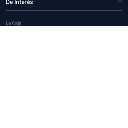
De Interés
La Caja
Novedades
Servicios en línea
Pagos en línea
Agenda web
Gestión
Categorías
Enlaces