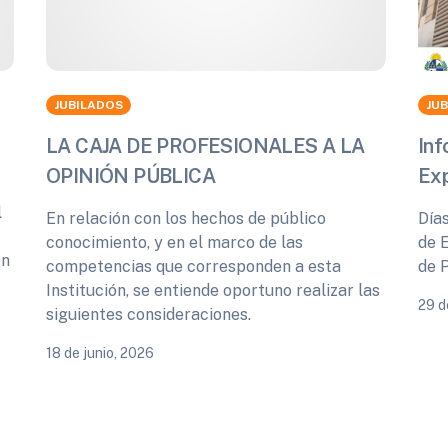
JUBILADOS
JU
LA CAJA DE PROFESIONALES A LA
Inf
OPINIÓN PÚBLICA
Ex
l
En relación con los hechos de público
Día
conocimiento, y en el marco de las
de 
ón
competencias que corresponden a esta
de 
Institución, se entiende oportuno realizar las
29 d
siguientes consideraciones.
18 de junio, 2026