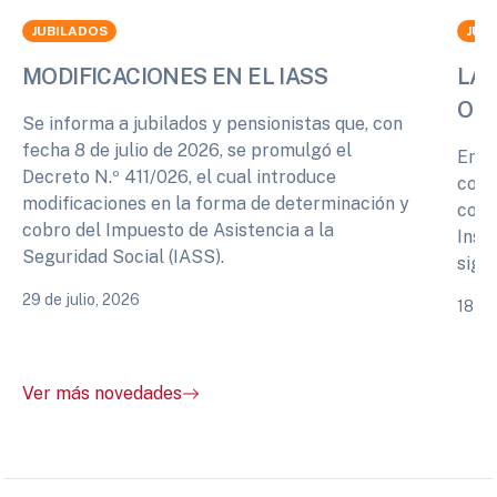
JUBILADOS
JUB
MODIFICACIONES EN EL IASS
LA 
OPI
Se informa a jubilados y pensionistas que, con
fecha 8 de julio de 2026, se promulgó el
En r
Decreto N.º 411/026, el cual introduce
cono
modificaciones en la forma de determinación y
comp
cobro del Impuesto de Asistencia a la
Inst
Seguridad Social (IASS).
sigu
29 de julio, 2026
18 de
Ver más novedades