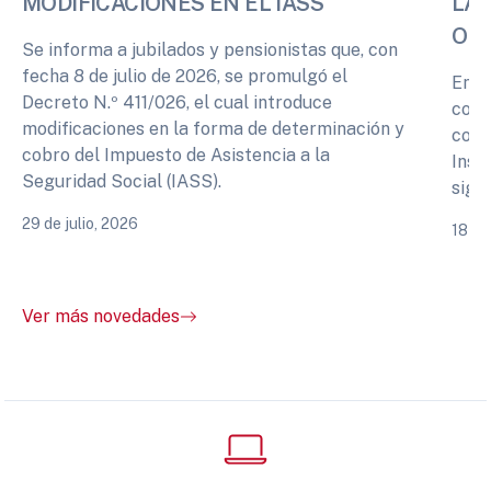
MODIFICACIONES EN EL IASS
LA 
OPI
Se informa a jubilados y pensionistas que, con
fecha 8 de julio de 2026, se promulgó el
En r
Decreto N.º 411/026, el cual introduce
cono
modificaciones en la forma de determinación y
comp
cobro del Impuesto de Asistencia a la
Inst
Seguridad Social (IASS).
sigu
29 de julio, 2026
18 de
Ver más novedades