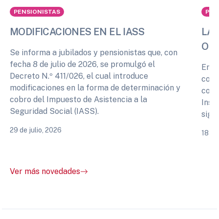
PENSIONISTAS
PEN
MODIFICACIONES EN EL IASS
LA 
OPI
Se informa a jubilados y pensionistas que, con
fecha 8 de julio de 2026, se promulgó el
En r
Decreto N.º 411/026, el cual introduce
cono
modificaciones en la forma de determinación y
comp
cobro del Impuesto de Asistencia a la
Inst
Seguridad Social (IASS).
sigu
29 de julio, 2026
18 de
Ver más novedades