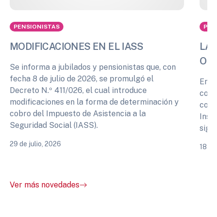
PENSIONISTAS
PEN
MODIFICACIONES EN EL IASS
LA 
OPI
Se informa a jubilados y pensionistas que, con
fecha 8 de julio de 2026, se promulgó el
En r
Decreto N.º 411/026, el cual introduce
cono
modificaciones en la forma de determinación y
comp
cobro del Impuesto de Asistencia a la
Inst
Seguridad Social (IASS).
sigu
29 de julio, 2026
18 de
Ver más novedades