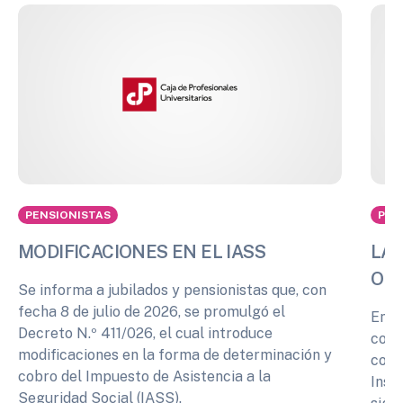
PENSIONISTAS
PEN
MODIFICACIONES EN EL IASS
LA 
OPI
Se informa a jubilados y pensionistas que, con
fecha 8 de julio de 2026, se promulgó el
En r
Decreto N.º 411/026, el cual introduce
cono
modificaciones en la forma de determinación y
comp
cobro del Impuesto de Asistencia a la
Inst
Seguridad Social (IASS).