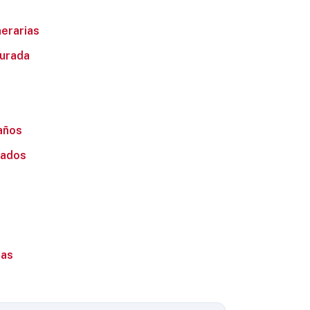
nerarias
Jurada
 años
tados
das