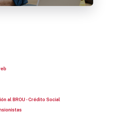
web
ión al BROU - Crédito Social
nsionistas