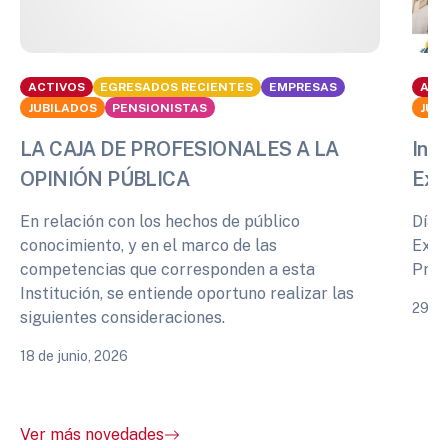
ACTIVOS
EGRESADOS RECIENTES
EMPRESAS
ACT
JUBILADOS
PENSIONISTAS
JUB
LA CAJA DE PROFESIONALES A LA
Info
OPINIÓN PÚBLICA
Exp
En relación con los hechos de público
Días
conocimiento, y en el marco de las
Expe
competencias que corresponden a esta
Prof
Institución, se entiende oportuno realizar las
29 de
siguientes consideraciones.
18 de junio, 2026
Ver más novedades