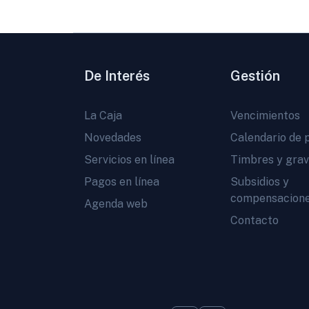
De Interés
Gestión
La Caja
Vencimientos
Novedades
Calendario de 
Servicios en línea
Timbres y gra
Pagos en línea
Subsidios y
compensacion
Agenda web
Contacto