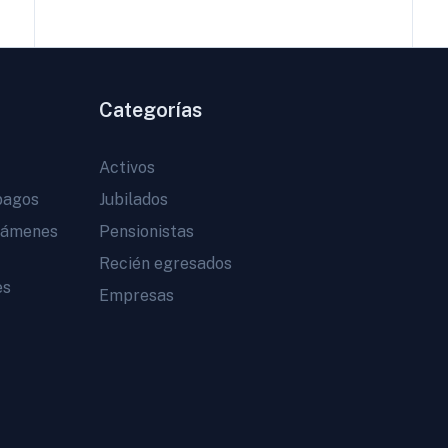
Categorías
Activos
pagos
Jubilados
vámenes
Pensionistas
Recién egresados
es
Empresas