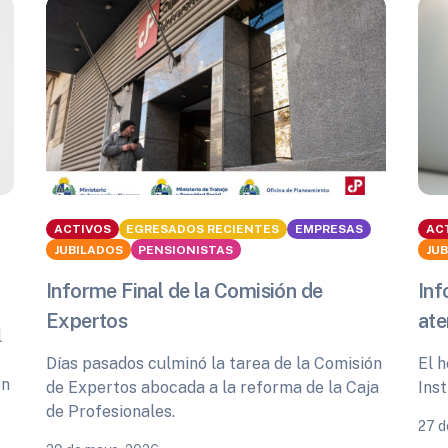
ACTIVOS
EGRESADOS RECIENTES
EMPRESAS
AC
JUBILADOS
PENSIONISTAS
JU
Informe Final de la Comisión de
Inf
Expertos
ate
l
Días pasados culminó la tarea de la Comisión
El h
ón
de Expertos abocada a la reforma de la Caja
Inst
de Profesionales.
27 d