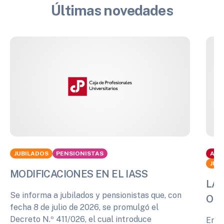
Últimas novedades
JUBILADOS
PENSIONISTAS
ACT
JUB
MODIFICACIONES EN EL IASS
LA 
Se informa a jubilados y pensionistas que, con
OPI
fecha 8 de julio de 2026, se promulgó el
Decreto N.º 411/026, el cual introduce
En r